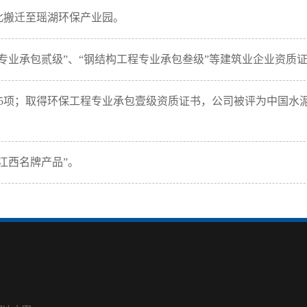
昌北搬迁至瑶湖环保产业园。
工程专业承包贰级”、“钢结构工程专业承包叁级”等建筑业企业资质
至15项；取得环保工程专业承包壹级资质证书，公司被评为中国水
“江西名牌产品”。