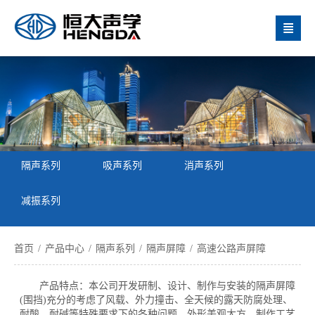

隔声系列
吸声系列
消声系列
减振系列
首页
/
产品中心
/
隔声系列
/
隔声屏障
/
高速公路声屏障
产品特点：本公司开发研制、设计、制作与安装的隔声屏障
(围挡)充分的考虑了风载、外力撞击、全天候的露天防腐处理、
耐酸、耐碱等特殊要求下的各种问题。外形美观大方，制作工艺