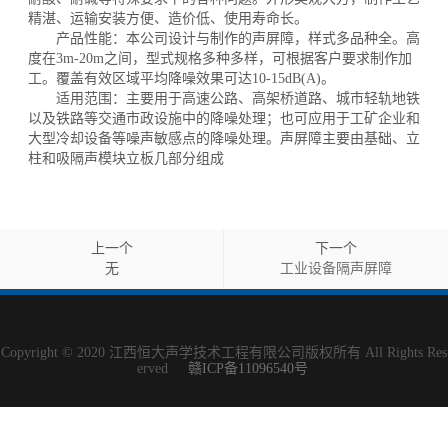
精湛、运输安装方便、造价低、使用寿命长。
产品性能：本公司设计与制作的声屏障，样式多品种全。高
度在3m-20m之间，型式规格多种多样，可根据客户要求制作加
工。覆盖有效区域平均降噪效果可达10-15dB(A)。
适用范围：主要用于高速公路、高架桥道路、城市轻轨地铁
以及铁路等交通市政设施中的降噪处理；也可应用于工矿企业和
大型冷却设备等噪声敏感点的降噪处理。声屏障主要由基础、立
柱和吸隔声模块立板几部分组成
上一个
下一个
无
工业设备隔声屏障
Copyright © 2020 江西恒大声学技术工程有限公司版权所有 All Rights Res
erved
赣ICP备11096540号